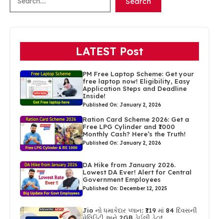
Search
LATEST Post
PM Free Laptop Scheme: Get your
free laptop now! Eligibility, Easy
Application Steps and Deadline
Inside!
Published On: January 2, 2026
Ration Card Scheme 2026: Get a
Free LPG Cylinder and ₹1000
Monthly Cash? Here’s the Truth!
Published On: January 2, 2026
DA Hike from January 2026.
Lowest DA Ever! Alert for Central
Government Employees
Published On: December 12, 2025
Jio નો ધમાકેદાર પ્લાન: ₹119 માં 84 દિવસની
વેલિડિટી અને 2GB ડેઈલી ડેટા!