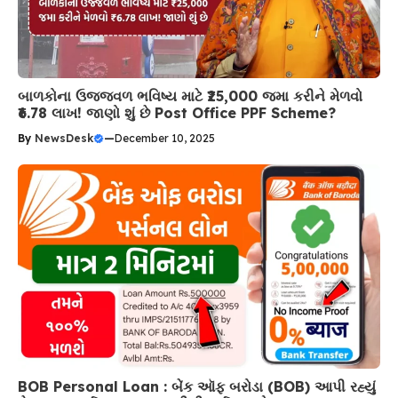
બાળકોના ઉજ્જવળ ભવિષ્ય માટે ₹25,000 જમા કરીને મેળવો
₹6.78 લાખ! જાણો શું છે Post Office PPF Scheme?
By
NewsDesk
—
December 10, 2025
BOB Personal Loan : બેંક ઑફ બરોડા (BOB) આપી રહ્યું