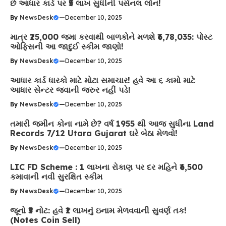
છે આધાર કાર્ડ પર ₹5 લાખ સુધીની પર્સનલ લોન!
By
NewsDesk
—
December 10, 2025
માત્ર ₹25,000 જમા કરવાથી બાળકોને મળશે ₹6,78,035: પોસ્ટ
ઓફિસની આ જાદુઈ સ્કીમ જાણો!
By
NewsDesk
—
December 10, 2025
આધાર કાર્ડ ધારકો માટે મોટા સમાચાર! હવે આ ૬ કામો માટે
આધાર સેન્ટર જવાની જરુર નહીં પડે!
By
NewsDesk
—
December 10, 2025
તમારી જમીન કોના નામે છે? વર્ષ 1955 થી આજ સુધીના Land
Records 7/12 Utara Gujarat ઘરે બેઠા મેળવો!
By
NewsDesk
—
December 10, 2025
LIC FD Scheme : 1 લાખના રોકાણ પર દર મહિને ₹6,500
કમાવાની નવી સુરક્ષિત સ્કીમ
By
NewsDesk
—
December 10, 2025
જૂનો ₹5 નોટ: હવે ₹1 લાખનું ઇનામ મેળવવાની સુવર્ણ તક!
(Notes Coin Sell)