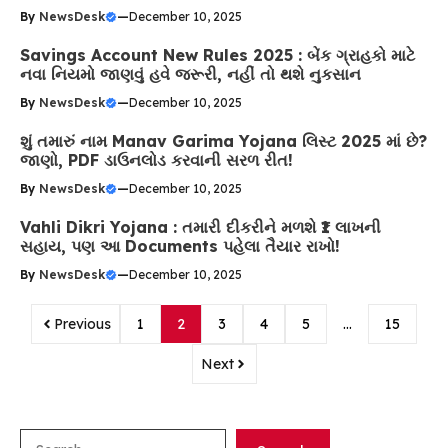
By
NewsDesk
—
December 10, 2025
Savings Account New Rules 2025 : બેંક ગ્રાહકો માટે
નવા નિયમો જાણવું હવે જરૂરી, નહીં તો થશે નુકસાન
By
NewsDesk
—
December 10, 2025
શું તમારું નામ Manav Garima Yojana લિસ્ટ 2025 માં છે?
જાણો, PDF ડાઉનલોડ કરવાની સરળ રીત!
By
NewsDesk
—
December 10, 2025
Vahli Dikri Yojana : તમારી દીકરીને મળશે ₹1 લાખની
સહાય, પણ આ Documents પહેલા તૈયાર રાખો!
By
NewsDesk
—
December 10, 2025
Previous
1
2
3
4
5
…
15
Next
Search