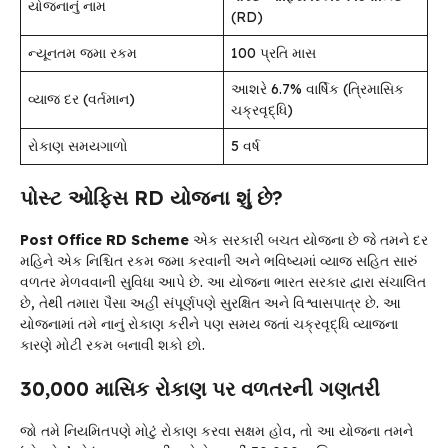
યોજનાનું નામ
(RD)
ન્યૂનતમ જમા રકમ
₹100 પ્રતિ માસ
આશરે 6.7% વાર્ષિક (ત્રિમાસિક
વ્યાજ દર (વર્તમાન)
ચક્રવૃદ્ધિ)
રોકાણ સમયગાળો
5 વર્ષ
પોસ્ટ ઓફિસ RD યોજના શું છે?
Post Office RD Scheme
એક સરકારી બચત યોજના છે જે તમને દર
મહિને એક નિશ્ચિત રકમ જમા કરવાની અને ભવિષ્યમાં વ્યાજ સહિત સારું
વળતર મેળવવાની સુવિધા આપે છે. આ યોજના ભારત સરકાર દ્વારા સંચાલિત
છે, તેથી તમારા પૈસા અહીં સંપૂર્ણપણે સુરક્ષિત અને વિશ્વાસપાત્ર છે. આ
યોજનામાં તમે નાનું રોકાણ કરીને પણ સમય જતાં ચક્રવૃદ્ધિ વ્યાજના
કારણે મોટી રકમ બનાવી શકો છો.
₹30,000 માસિક રોકાણ પર વળતરની ગણતરી
જો તમે નિયમિતપણે મોટું રોકાણ કરવા સક્ષમ હોવ, તો આ યોજના તમને