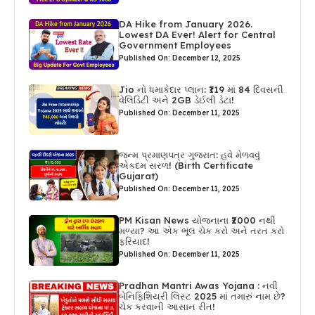
DA Hike from January 2026.
Lowest DA Ever! Alert for Central
Government Employees
Published On: December 12, 2025
Jio નો ધમાકેદાર પ્લાન: ₹119 માં 84 દિવસની
વેલિડિટી અને 2GB ડેઈલી ડેટા!
Published On: December 11, 2025
જન્મ પ્રમાણપત્ર ગુજરાત: હવે મેળવવું
એકદમ સરળ! (Birth Certificate
Gujarat)
Published On: December 11, 2025
PM Kisan News યોજનાના ₹2000 નથી
મળ્યા? આ એક ભૂલ ચેક કરો અને તરત કરો
ફરિયાદ!
Published On: December 11, 2025
Pradhan Mantri Awas Yojana : નવી
બેનિફિશિયરી લિસ્ટ 2025 માં તમારું નામ છે?
ચેક કરવાની આસાન રીત!