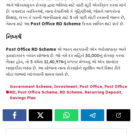
અને જોખમમુક્ત રોકાણ દ્વારા ભવિષ્ય માટે સારી મૂડી એકત્રિત કરવા માંગે
છે. પગારદાર વ્યક્તિઓ, નાના વેપારીઓ કે ગૃહિણીઓ, જેમને બાળકોના
શિક્ષણ, લગ્ન કે ઘરની જરૂરિયાતો માટે 5 વર્ષ પછી મોટી રકમની જરૂર છે,
તેમના માટે આ
Post Office RD Scheme
ઉત્તમ સાબિત થઈ શકે છે.
નિષ્કર્ષ
Post Office RD Scheme
એ ભારત સરકારની એક ભરોસાપાત્ર અને
ફાયદાકારક બચત યોજના છે. જો તમે દર મહિને ₹30,000નું રોકાણ કરવા
તૈયાર હોવ, તો 5 વર્ષમાં ₹21,40,974નું વળતર મેળવવું એ એક શાનદાર
નાણાકીય લક્ષ્ય છે. આ યોજના નાના રોકાણોને સુરક્ષિત અને સ્થિર રીતે
મોટા લાભમાં બદલવાની ક્ષમતા ધરાવે છે.
Government Scheme
,
Investment
,
Post Office
,
Post Office
RD
,
Post Office Scheme
,
RD Scheme
,
Recurring Deposit
,
Savings Plan