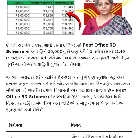
શું તમે સુરક્ષિત રોકાણ શોધી રહ્યા છો? જાણો
Post Office RD
Scheme
માં દર મહિને ₹30,000નું રોકાણ કરીને 5 વર્ષમાં તમને ₹21.40
લાખનું જંગી વળતર કેવી રીતે મળી શકે છે. વ્યાજ દર, ગણતરી અને સંપૂર્ણ
પ્રક્રિયાની સરળ માહિતી ગુજરાતીમાં મેળવો.
આજના સમયમાં દરેક વ્યક્તિ ઈચ્છે છે કે તેનું રોકાણ સુરક્ષિત રહે અને
વળતર પણ સારું મળે. જો તમે જોખમ લીધા વિના નિયમિતપણે બચત કરવા
માંગો છો, તો ભારતીય ટપાલ વિભાગની એક શાનદાર યોજના છે –
Post
Office RD Scheme
(રિકરિંગ ડિપોઝિટ). ચાલો, આ યોજના વિશે
વિગતવાર માહિતી મેળવીએ અને જોઈએ કે મોટું વળતર મેળવવાની આ
સુવર્ણ તક કેવી રીતે છે.
વિશેષતા
વિગત
પોસ્ટ ઓફિસ રિકરિંગ ડિપોઝિટ