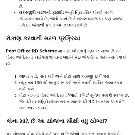
છે.
ચક્રવૃદ્ધિ વ્યાજનો ફાયદો:
અહીં ત્રિમાસિક ધોરણે વ્યાજ
જોડવામાં આવે છે, જેનો અર્થ છે કે તમારા વ્યાજ પર પણ વ્યાજ
મળે છે, જેનાથી કુલ રકમ ઝડપથી વધે છે.
રોકાણ કરવાની સરળ પ્રક્રિયા
Post Office RD Scheme
માં ખાતું ખોલાવવું ખૂબ જ સરળ છે. તમે
પોસ્ટ ઓફિસની કોઈપણ શાખામાં જઈને RD એકાઉન્ટ શરૂ કરાવી શકો
છો:
આધાર કાર્ડ, પાન કાર્ડ અને ફોટો સાથે અરજી ફોર્મ ભરો.
ન્યૂનતમ ₹100 થી ખાતું શરૂ કરો અને તમારી માસિક જમા રકમ
નક્કી કરો.
મોટા ભાગની પોસ્ટ ઓફિસમાં ‘ઓટો ડેબિટ’ સુવિધા પણ ઉપલબ્ધ છે,
જેનાથી દર મહિને તમારા બચત ખાતામાંથી RD માં રકમ આપમેળે
જમા થઈ જાય છે.
કોના માટે છે આ યોજના સૌથી વધુ યોગ્ય?
આ યોજના એવા લોકો માટે આદર્શ છે જેઓ નિયમિત આવક ધરાવે છે