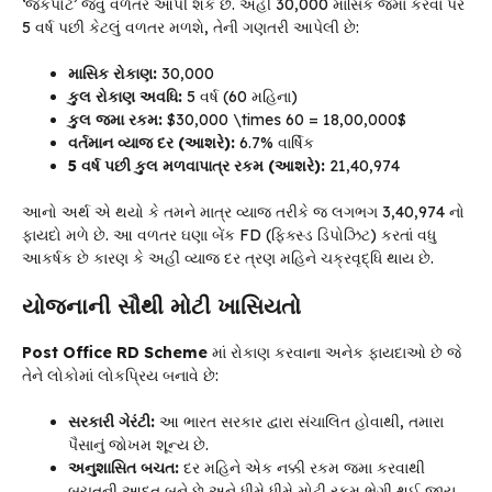
‘જેકપોટ’ જેવું વળતર આપી શકે છે. અહીં ₹30,000 માસિક જમા કરવા પર
5 વર્ષ પછી કેટલું વળતર મળશે, તેની ગણતરી આપેલી છે:
માસિક રોકાણ:
₹30,000
કુલ રોકાણ અવધિ:
5 વર્ષ (60 મહિના)
કુલ જમા રકમ:
$₹30,000 \times 60 = ₹18,00,000$
વર્તમાન વ્યાજ દર (આશરે):
6.7% વાર્ષિક
5 વર્ષ પછી કુલ મળવાપાત્ર રકમ (આશરે):
₹21,40,974
આનો અર્થ એ થયો કે તમને માત્ર વ્યાજ તરીકે જ લગભગ ₹3,40,974 નો
ફાયદો મળે છે. આ વળતર ઘણા બેંક FD (ફિક્સ્ડ ડિપોઝિટ) કરતાં વધુ
આકર્ષક છે કારણ કે અહીં વ્યાજ દર ત્રણ મહિને ચક્રવૃદ્ધિ થાય છે.
યોજનાની સૌથી મોટી ખાસિયતો
Post Office RD Scheme
માં રોકાણ કરવાના અનેક ફાયદાઓ છે જે
તેને લોકોમાં લોકપ્રિય બનાવે છે:
સરકારી ગેરંટી:
આ ભારત સરકાર દ્વારા સંચાલિત હોવાથી, તમારા
પૈસાનું જોખમ શૂન્ય છે.
અનુશાસિત બચત:
દર મહિને એક નક્કી રકમ જમા કરવાથી
બચતની આદત બને છે અને ધીમે ધીમે મોટી રકમ ભેગી થઈ જાય