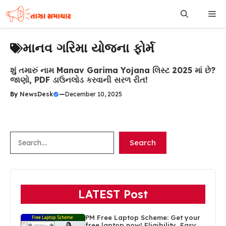
Skip
Me
to
content
માનવ ગરિમા યોજના ફોર્મ
શું તમારું નામ Manav Garima Yojana લિસ્ટ 2025 માં છે?
જાણો, PDF ડાઉનલોડ કરવાની સરળ રીત!
By
NewsDesk
—
December 10, 2025
Search
Search
LATEST Post
PM Free Laptop Scheme: Get your
free laptop now! Eligibility, Easy