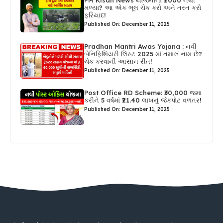
PM Kisan News યોજનાના ₹2000 નથી
મળ્યા? આ એક ભૂલ ચેક કરો અને તરત કરો
ફરિયાદ!
Published On: December 11, 2025
Pradhan Mantri Awas Yojana : નવી
બેનિફિશિયરી લિસ્ટ 2025 માં તમારું નામ છે?
ચેક કરવાની આસાન રીત!
Published On: December 11, 2025
Post Office RD Scheme: ₹30,000 જમા
કરીને 5 વર્ષમાં ₹21.40 લાખનું જેકપોટ વળતર!
Published On: December 11, 2025