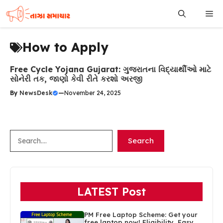
Skip
Me
to
content
How to Apply
Free Cycle Yojana Gujarat: ગુજરાતના વિદ્યાર્થીઓ માટે
સોનેરી તક, જાણો કેવી રીતે કરશો અરજી
By
NewsDesk
—
November 24, 2025
Search
Search
LATEST Post
PM Free Laptop Scheme: Get your
free laptop now! Eligibility, Easy