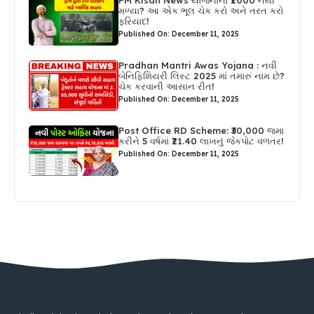
PM Kisan News યોજનાના ₹2000 નથી
મળ્યા? આ એક ભૂલ ચેક કરો અને તરત કરો
ફરિયાદ!
Published On: December 11, 2025
Pradhan Mantri Awas Yojana : નવી
બેનિફિશિયરી લિસ્ટ 2025 માં તમારું નામ છે?
ચેક કરવાની આસાન રીત!
Published On: December 11, 2025
Post Office RD Scheme: ₹30,000 જમા
કરીને 5 વર્ષમાં ₹21.40 લાખનું જેકપોટ વળતર!
Published On: December 11, 2025