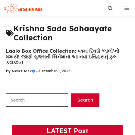
Skip
Me
to
content
Krishna Sada Sahaayate
Collection
Laalo Box Office Collection: ૫૧માં દિવસે ‘લાલો’નો
ધમાકો! જાણો ગુજરાતી સિનેમાના આ નવા ઇતિહાસનું કુલ
કલેક્શન
By
NewsDesk
—
December 1, 2025
Search
Search
LATEST Post