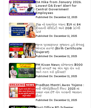
DA Hike from January 2026.
Lowest DA Ever! Alert for
Central Government
Employees
Published On: December 12, 2025
Jio નો ધમાકેદાર પ્લાન: ₹119 માં 84
દિવસની વેલિડિટી અને 2GB ડેઈલી
ડેટા!
Published On: December 11, 2025
જન્મ પ્રમાણપત્ર ગુજરાત: હવે મેળવવું
એકદમ સરળ! (Birth Certificate
Gujarat)
Published On: December 11, 2025
PM Kisan News યોજનાના ₹2000
નથી મળ્યા? આ એક ભૂલ ચેક કરો
અને તરત કરો ફરિયાદ!
Published On: December 11, 2025
Pradhan Mantri Awas Yojana :
નવી બેનિફિશિયરી લિસ્ટ 2025 માં
તમારું નામ છે? ચેક કરવાની આસાન
રીત!
Published On: December 11, 2025
Post Office RD Scheme: