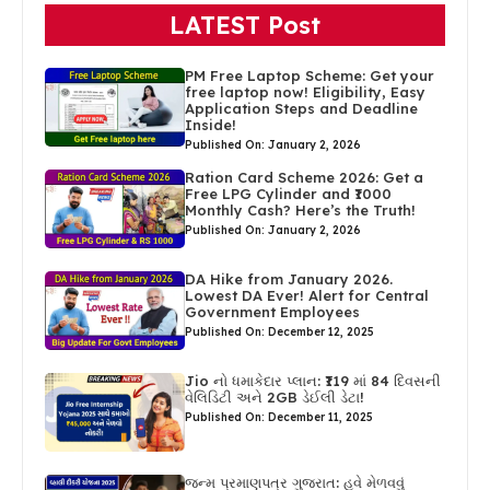
LATEST Post
PM Free Laptop Scheme: Get your
free laptop now! Eligibility, Easy
Application Steps and Deadline
Inside!
Published On: January 2, 2026
Ration Card Scheme 2026: Get a
Free LPG Cylinder and ₹1000
Monthly Cash? Here’s the Truth!
Published On: January 2, 2026
DA Hike from January 2026.
Lowest DA Ever! Alert for Central
Government Employees
Published On: December 12, 2025
Jio નો ધમાકેદાર પ્લાન: ₹119 માં 84 દિવસની
વેલિડિટી અને 2GB ડેઈલી ડેટા!
Published On: December 11, 2025
જન્મ પ્રમાણપત્ર ગુજરાત: હવે મેળવવું