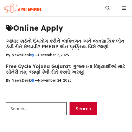
Skip
Me
to
content
Online Apply
આધાર કાર્ડનો ઉપયોગ કરીને વ્યક્તિગત અને વ્યવસાયિક લોન
કેવી રીતે મેળવવી? PMEGP લોન પ્રક્રિયા વિશે જાણો
By
NewsDesk
—
December 7, 2025
Free Cycle Yojana Gujarat: ગુજરાતના વિદ્યાર્થીઓ માટે
સોનેરી તક, જાણો કેવી રીતે કરશો અરજી
By
NewsDesk
—
November 24, 2025
Search
Search