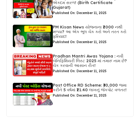
એકદમ સરળ! (Birth Certificate
Gujarat)
Published On: December 11, 2025
PM Kisan News યોજનાના ₹2000 નથી
મળ્યા? આ એક ભૂલ ચેક કરો અને તરત કરો
ફરિયાદ!
Published On: December 11, 2025
Pradhan Mantri Awas Yojana : નવી
બેનિફિશિયરી લિસ્ટ 2025 માં તમારું નામ છે?
ચેક કરવાની આસાન રીત!
Published On: December 11, 2025
Post Office RD Scheme: ₹30,000 જમા
કરીને 5 વર્ષમાં ₹21.40 લાખનું જેકપોટ વળતર!
Published On: December 11, 2025