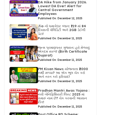
DA Hike from January 2026.
Lowest DA Ever! Alert for
Central Government
Employees
Published On: December 12, 2025
Jio નો ધમાકેદાર પ્લાન: ₹119 માં 84
દિવસની વેલિડિટી અને 2GB ડેઈલી
ડેટા!
Published On: December 11, 2025
જન્મ પ્રમાણપત્ર ગુજરાત: હવે મેળવવું
એકદમ સરળ! (Birth Certificate
Gujarat)
Published On: December 11, 2025
PM Kisan News યોજનાના ₹2000
નથી મળ્યા? આ એક ભૂલ ચેક કરો
અને તરત કરો ફરિયાદ!
Published On: December 11, 2025
Pradhan Mantri Awas Yojana :
નવી બેનિફિશિયરી લિસ્ટ 2025 માં
તમારું નામ છે? ચેક કરવાની આસાન
રીત!
Published On: December 11, 2025
Post Office RD Scheme: