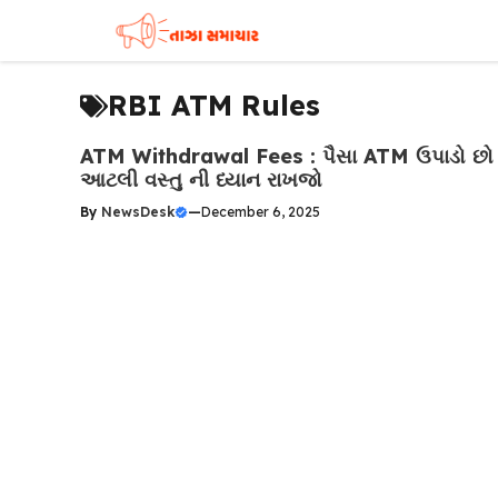
Skip
to
content
RBI ATM Rules
ATM Withdrawal Fees : પૈસા ATM ઉપાડો છો
આટલી વસ્તુ ની ધ્યાન રાખજો
By
NewsDesk
—
December 6, 2025