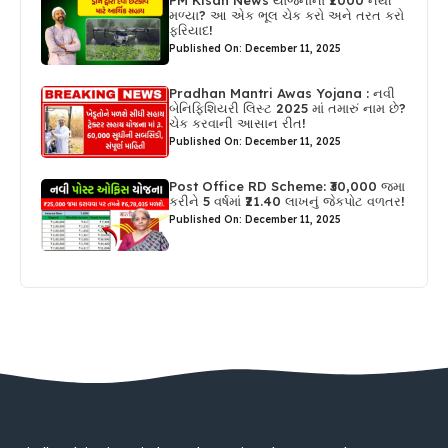
PM Kisan News યોજનાના ₹2000 નથી
મળ્યા? આ એક ભૂલ ચેક કરો અને તરત કરો
ફરિયાદ!
Published On: December 11, 2025
Pradhan Mantri Awas Yojana : નવી
બેનિફિશિયરી લિસ્ટ 2025 માં તમારું નામ છે?
ચેક કરવાની આસાન રીત!
Published On: December 11, 2025
Post Office RD Scheme: ₹30,000 જમા
કરીને 5 વર્ષમાં ₹21.40 લાખનું જેકપોટ વળતર!
Published On: December 11, 2025