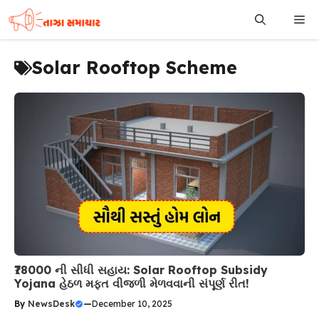
Skip
Me
to
content
Solar Rooftop Scheme
₹78000 ની સીધી સહાય: Solar Rooftop Subsidy
Yojana હેઠળ મફત વીજળી મેળવવાની સંપૂર્ણ રીત!
By
NewsDesk
—
December 10, 2025