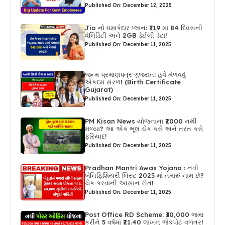
Published On: December 12, 2025
Jio નો ધમાકેદાર પ્લાન: ₹119 માં 84 દિવસની
વેલિડિટી અને 2GB ડેઈલી ડેટા!
Published On: December 11, 2025
જન્મ પ્રમાણપત્ર ગુજરાત: હવે મેળવવું
એકદમ સરળ! (Birth Certificate
Gujarat)
Published On: December 11, 2025
PM Kisan News યોજનાના ₹2000 નથી
મળ્યા? આ એક ભૂલ ચેક કરો અને તરત કરો
ફરિયાદ!
Published On: December 11, 2025
Pradhan Mantri Awas Yojana : નવી
બેનિફિશિયરી લિસ્ટ 2025 માં તમારું નામ છે?
ચેક કરવાની આસાન રીત!
Published On: December 11, 2025
Post Office RD Scheme: ₹30,000 જમા
કરીને 5 વર્ષમાં ₹21.40 લાખનું જેકપોટ વળતર!