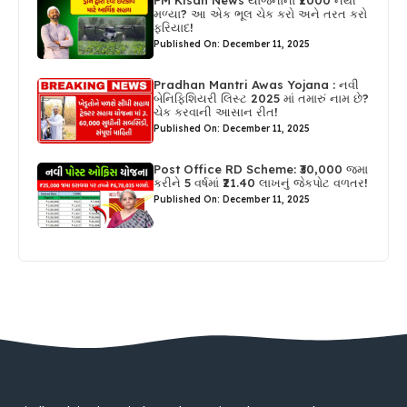
PM Kisan News યોજનાના ₹2000 નથી
મળ્યા? આ એક ભૂલ ચેક કરો અને તરત કરો
ફરિયાદ!
Published On: December 11, 2025
Pradhan Mantri Awas Yojana : નવી
બેનિફિશિયરી લિસ્ટ 2025 માં તમારું નામ છે?
ચેક કરવાની આસાન રીત!
Published On: December 11, 2025
Post Office RD Scheme: ₹30,000 જમા
કરીને 5 વર્ષમાં ₹21.40 લાખનું જેકપોટ વળતર!
Published On: December 11, 2025