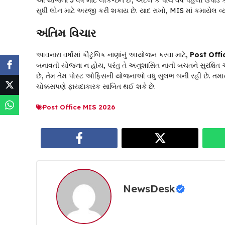
આ યોજના 5 વર્ષ માટે લોક-ઇન છે, એટલે કે પાંચ વર્ષ પહેલાં ઉપાડ 
સુધી લોન માટે અરજી કરી શકાય છે. યાદ રાખો, MIS માં કમાયેલ વ્ય
અંતિમ વિચાર
આવનારા વર્ષોમાં કૌટુંબિક નાણાંનું આયોજન કરવા માટે,
Post Offi
બનાવતી યોજના ન હોય, પરંતુ તે અનુશાસિત નાની બચતને સુરક્ષિત
છે, તેમ તેમ પોસ્ટ ઓફિસની યોજનાઓ વધુ સુલભ બની રહી છે. તમારા
ચોક્કસપણે ફાયદાકારક સાબિત થઈ શકે છે.
Post Office MIS 2026
NewsDesk