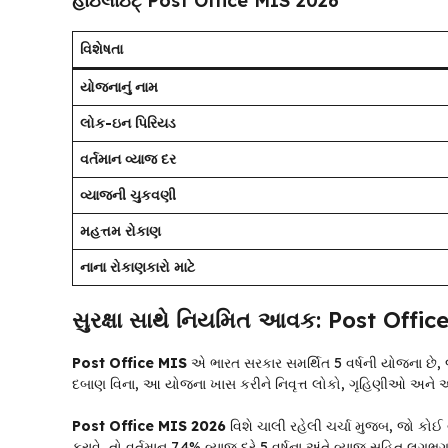
હાઇલાઇટ્ Post Office MIS 2026
વિશેષતા
યોજનાનું નામ
લોક-ઇન પિરિયડ
વર્તમાન વ્યાજ દર
વ્યાજની ચુકવણી
મહત્તમ રોકાણ
નાના રોકાણકારો માટે
સુરક્ષા સાથે નિયમિત આવક: Post Offic
Post Office MIS
એ ભારત સરકાર સમર્થિત 5 વર્ષની યોજના છે, જે તમ
દબાણ વિના, આ યોજના ખાસ કરીને નિવૃત્ત લોકો, ગૃહિણીઓ અને ઓ
Post Office MIS 2026
વિશે ચાલી રહેલી ચર્ચા મુજબ, જો કોઈ 
કરાવે, તો વર્તમાન 7.4% વ્યાજ દરે 5 વર્ષના અંતે વ્યાજ સહિત લ