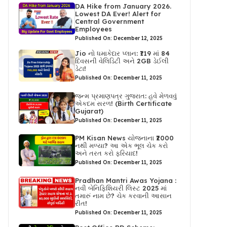
DA Hike from January 2026.
Lowest DA Ever! Alert for
Central Government
Employees
Published On: December 12, 2025
Jio નો ધમાકેદાર પ્લાન: ₹119 માં 84
દિવસની વેલિડિટી અને 2GB ડેઈલી
ડેટા!
Published On: December 11, 2025
જન્મ પ્રમાણપત્ર ગુજરાત: હવે મેળવવું
એકદમ સરળ! (Birth Certificate
Gujarat)
Published On: December 11, 2025
PM Kisan News યોજનાના ₹2000
નથી મળ્યા? આ એક ભૂલ ચેક કરો
અને તરત કરો ફરિયાદ!
Published On: December 11, 2025
Pradhan Mantri Awas Yojana :
નવી બેનિફિશિયરી લિસ્ટ 2025 માં
તમારું નામ છે? ચેક કરવાની આસાન
રીત!
Published On: December 11, 2025