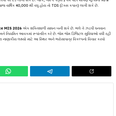
કરવા પર દંડ લાગી શકે છે. જોકે, જરૂર પડ્યે 1 વર્ષ પછી થાપણ મૂલ્યના 90%
ાજ વાર્ષિક ₹40,000 થી વધુ હોય તો TDS (ટેક્સ કપાત) લાગી શકે છે.
ce MIS 2026
એક શક્તિશાળી સાધન બની શકે છે. ભલે તે ઝડપી ધનવાન
 અને નિયમિત આવકમાં રૂપાંતરિત કરે છે. જેમ જેમ ડિજિટલ સુવિધાઓ વધી રહી
 નાણાકીય લક્ષ્યો માટે આ સ્થિર અને ભરોસાપાત્ર વિકલ્પનો વિચાર કરવો