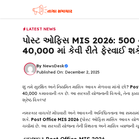
Skip
to
content
LATEST NEWS
પોસ્ટ ઓફિસ MIS 2026: ₹500 ન
₹40,000 માં કેવી રીતે ફેરવાઈ શક
By
NewsDesk
Published On: December 2, 2025
શું તમે સુરક્ષિત અને નિયમિત માસિક આવક મેળવવા માંગો છો?
Pos
₹40,000 કમાવવાની તક છે. આ સરકારી યોજનાની વિગતો, તેના ફાય
શ્રેષ્ઠ વિકલ્પ!
નમસ્કાર વાચકો! મોંઘવારી અને આવકની અનિશ્ચિતતાના આ સમયમાં, 
શકે.
Post Office MIS 2026
(પોસ્ટ ઓફિસ માસિક આવક યોજના
ચર્ચામાં છે. આ સરકારી યોજના તેની સ્થિરતા અને માસિક વ્યાજની 