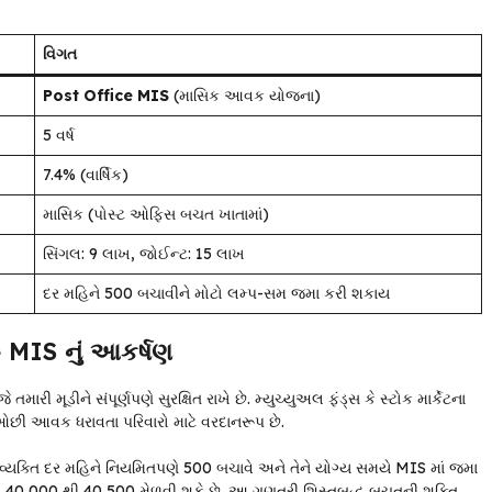
વિગત
Post Office MIS
(માસિક આવક યોજના)
5 વર્ષ
7.4% (વાર્ષિક)
માસિક (પોસ્ટ ઓફિસ બચત ખાતામાં)
સિંગલ: ₹9 લાખ, જોઈન્ટ: ₹15 લાખ
દર મહિને ₹500 બચાવીને મોટો લમ્પ-સમ જમા કરી શકાય
e MIS નું આકર્ષણ
ારી મૂડીને સંપૂર્ણપણે સુરક્ષિત રાખે છે. મ્યુચ્યુઅલ ફંડ્સ કે સ્ટોક માર્કેટના
છી આવક ધરાવતા પરિવારો માટે વરદાનરૂપ છે.
વ્યક્તિ દર મહિને નિયમિતપણે ₹500 બચાવે અને તેને યોગ્ય સમયે MIS માં જમા
ગભગ ₹40,000 થી ₹40,500 મેળવી શકે છે. આ ગણતરી શિસ્તબદ્ધ બચતની શક્તિ