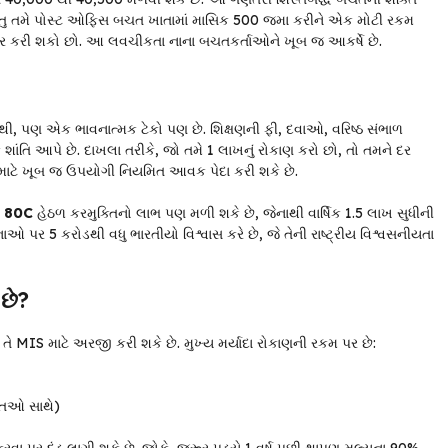
થી, પરંતુ તમે પોસ્ટ ઓફિસ બચત ખાતામાં માસિક ₹500 જમા કરીને એક મોટી રકમ
ર કરી શકો છો. આ લવચીકતા નાના બચતકર્તાઓને ખૂબ જ આકર્ષે છે.
ી, પણ એક ભાવનાત્મક ટેકો પણ છે. શિક્ષણની ફી, દવાઓ, વરિષ્ઠ સંભાળ
 આપે છે. દાખલા તરીકે, જો તમે ₹1 લાખનું રોકાણ કરો છો, તો તમને દર
ો માટે ખૂબ જ ઉપયોગી નિયમિત આવક પેદા કરી શકે છે.
 80C
હેઠળ કરમુક્તિનો લાભ પણ મળી શકે છે, જેનાથી વાર્ષિક ₹1.5 લાખ સુધીની
 5 કરોડથી વધુ ભારતીયો વિશ્વાસ કરે છે, જે તેની રાષ્ટ્રીય વિશ્વસનીયતા
છે?
 MIS માટે અરજી કરી શકે છે. મુખ્ય મર્યાદા રોકાણની રકમ પર છે:
્તિઓ સાથે)