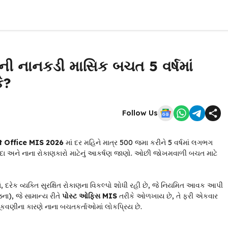
ી નાનકડી માસિક બચત 5 વર્ષમાં
ે?
Follow Us
t Office MIS 2026
માં દર મહિને માત્ર ₹500 જમા કરીને 5 વર્ષમાં લગભગ
દા અને નાના રોકાણકારો માટેનું આકર્ષણ જાણો. ઓછી જોખમવાળી બચત માટે
દરેક વ્યક્તિ સુરક્ષિત રોકાણના વિકલ્પો શોધી રહી છે, જે નિયમિત આવક આપી
), જે સામાન્ય રીતે
પોસ્ટ ઓફિસ MIS
તરીકે ઓળખાય છે, તે ફરી એકવાર
ચૂકવણીના કારણે નાના બચતકર્તાઓમાં લોકપ્રિય છે.