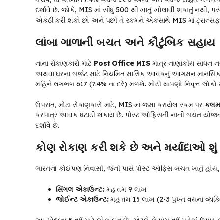
દર્શાવે છે. જોકે, MIS માં સીધું ₹500 થી ખાતું ખોલાવી શકાતું ન
એકઠી કરી શકો છો અને પછી તે રકમને એકસાથે MIS માં ટ્રાન્સફ
લાંબા ગાળાની બચત અને કૌટુંબિક સહાય
નાના રોકાણકારો માટે
Post Office MIS
માત્ર નાણાકીય સાધન નથ
અથવા ઘરના બજેટ માટે નિયમિત માસિક આવકનું આગમન માનસિક શાંતિ
મહિને લગભગ ₹617 (7.4% ના દરે) મળશે. મોટી થાપણો નિવૃત્ત લોક
ઉપરાંત, મોટા રોકાણકારો માટે, MIS માં જમા કરાયેલ રકમ પર
કલમ
કરપાત્ર આવક ઘટાડી શકાય છે. પોસ્ટ ઓફિસની નાની બચત યોજનાઓ પર
દર્શાવે છે.
કોણ રોકાણ કરી શકે છે અને મર્યાદાઓ શું 
ભારતનો કોઈપણ નિવાસી, જેની પાસે પોસ્ટ ઓફિસ બચત ખાતું હોય, તે
સિંગલ એકાઉન્ટ:
મહત્તમ ₹9 લાખ
જોઈન્ટ એકાઉન્ટ:
મહત્તમ ₹15 લાખ (2-3 પુખ્ત વયના વ્યક