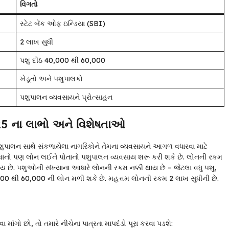
વિગતો
સ્ટેટ બેંક ઓફ ઇન્ડિયા (SBI)
₹2 લાખ સુધી
પશુ દીઠ ₹40,000 થી ₹60,000
ખેડૂતો અને પશુપાલકો
પશુપાલન વ્યવસાયને પ્રોત્સાહન
5 ના લાભો અને વિશેષતાઓ
શુપાલન સાથે સંકળાયેલા નાગરિકોને તેમના વ્યવસાયને આગળ વધારવા માટે
 યુવાનો પણ લોન લઈને પોતાનો પશુપાલન વ્યવસાય શરૂ કરી શકે છે. લોનની રકમ
વાય છે. પશુઓની સંખ્યાના આધારે લોનની રકમ નક્કી થાય છે – જેટલા વધુ પશુ,
000 થી ₹60,000 ની લોન મળી શકે છે. મહત્તમ લોનની રકમ ₹2 લાખ સુધીની છે.
 માંગો છો, તો તમારે નીચેના પાત્રતા માપદંડો પૂરા કરવા પડશે: