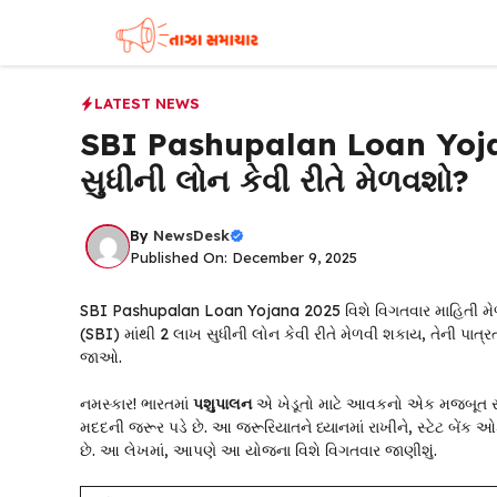
Skip
to
content
LATEST NEWS
SBI Pashupalan Loan Yojan
સુધીની લોન કેવી રીતે મેળવશો?
By
NewsDesk
Published On: December 9, 2025
SBI Pashupalan Loan Yojana 2025 વિશે વિગતવાર માહિતી મેળવો.
(SBI) માંથી ₹2 લાખ સુધીની લોન કેવી રીતે મેળવી શકાય, તેની પ
જાઓ.
નમસ્કાર! ભારતમાં
પશુપાલન
એ ખેડૂતો માટે આવકનો એક મજબૂત સ્ત્ર
મદદની જરૂર પડે છે. આ જરૂરિયાતને ધ્યાનમાં રાખીને, સ્ટેટ બેંક
છે. આ લેખમાં, આપણે આ યોજના વિશે વિગતવાર જાણીશું.