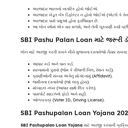
અરજદાર ભારતનો નાગરિક હોવો જોઈએ.
અરજદાર ખેડૂત બેંક ડિફોલ્ટર ન હોવો જોઈએ (એટલે ​​કે ત
અરજદાર પાસે પશુઓ હોવા ફરજિયાત છે.
આ લોન વર્ષમાં એક વાર મળશે, અને તેની ચૂકવણી કર્યા પછ
SBI Pashu Palan Loan માટે જરૂરી ડૉક
લોન માટે અરજી કરતી વખતે નીચે મુજબના દસ્તાવેજો તૈયાર રાખવા:
આધાર કાર્ડ અને પાન કાર્ડ.
સરનામાનો પુરાવો (જેમ કે વીજળી બિલ, રેશન કાર્ડ).
પ્રાણીઓની સંખ્યા અંગેનું સોગંદનામું (Affidavit).
જમીનના દસ્તાવેજો (જો લાગુ હોય).
મોબાઇલ નંબર (આધાર સાથે લિંક કરેલ).
પાસપોર્ટ સાઇઝનો ફોટો અને સહી.
ઓળખપત્ર (Voter ID, Driving License).
SBI Pashupalan Loan Yojana 2025 
SBI Pashupalan Loan Yojana
માટે અરજી કરવાની પ્રક્રિ