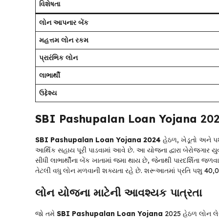
વિશેષતા
લોન આપનાર બેંક
મહત્તમ લોન રકમ
પ્રારંભિક લોન
લાભાર્થી
ઉદ્દેશ્ય
SBI Pashupalan Loan Yojana
202
SBI Pashupalan Loan Yojana 2024
હેઠળ, ખેડૂતો અને પ
આર્થિક સહાય પૂરી પાડવામાં આવે છે. આ યોજના દ્વારા બેરોજગાર
સીધી લાભાર્થીના બેંક ખાતામાં જમા થાય છે, જેનાથી પારદર્શિતા જળ
તેટલી વધુ લોન મળવાની શક્યતા રહે છે. શરૂઆતમાં પ્રતિ પશુ ₹40,
લોન યોજના માટેની આવશ્યક પાત્રતા
જો તમે
SBI Pashupalan Loan Yojana
2025 હેઠળ લોન લેવા