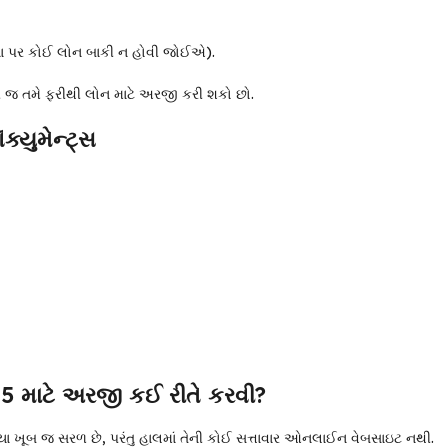
ેના પર કોઈ લોન બાકી ન હોવી જોઈએ).
ી જ તમે ફરીથી લોન માટે અરજી કરી શકો છો.
્યુમેન્ટ્સ
માટે અરજી કઈ રીતે કરવી?
યા ખૂબ જ સરળ છે, પરંતુ હાલમાં તેની કોઈ સત્તાવાર ઓનલાઈન વેબસાઇટ નથી.