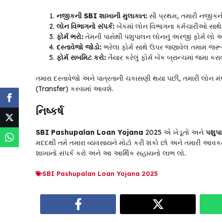
નજીકની SBI શાખાની મુલાકાત:
સૌ પ્રથમ, તમારી નજીકની
લોન વિભાગનો સંપર્ક:
બેંકમાં લોન વિભાગના કર્મચારીઓ સાથ
ફોર્મ ભરો:
તેમની પાસેથી પશુપાલન લોનનું અરજી ફોર્મ લો અ
દસ્તાવેજો જોડો:
ભરેલા ફોર્મ સાથે ઉપર જણાવેલ તમામ જરૂર
ફોર્મ સબમિટ કરો:
તૈયાર કરેલું ફોર્મ બેંક બ્રાન્ચમાં જમા કરા
તમારા દસ્તાવેજો અને પાત્રતાની ચકાસણી થયા પછી, તમારી લોન મં
(Transfer) કરવામાં આવશે.
નિષ્કર્ષ
SBI Pashupalan Loan Yojana
2025 એ ખેડૂતો અને
પશુપ
મદદથી તમે તમારા વ્યવસાયને મોટો કરી શકો છો અને તમારી આવકમ
શાખાનો સંપર્ક કરો અને આ આર્થિક સહાયનો લાભ લો.
SBI Pashupalan Loan Yojana 2025