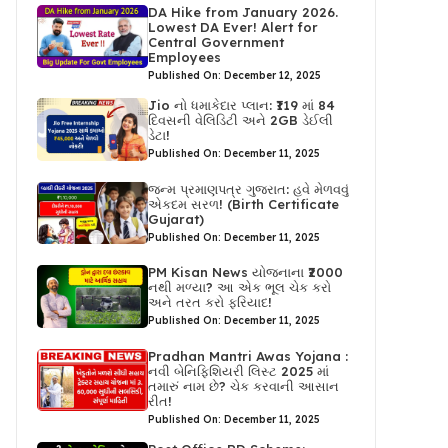
DA Hike from January 2026.
Lowest DA Ever! Alert for
Central Government
Employees
Published On: December 12, 2025
Jio નો ધમાકેદાર પ્લાન: ₹119 માં 84
દિવસની વેલિડિટી અને 2GB ડેઈલી
ડેટા!
Published On: December 11, 2025
જન્મ પ્રમાણપત્ર ગુજરાત: હવે મેળવવું
એકદમ સરળ! (Birth Certificate
Gujarat)
Published On: December 11, 2025
PM Kisan News યોજનાના ₹2000
નથી મળ્યા? આ એક ભૂલ ચેક કરો
અને તરત કરો ફરિયાદ!
Published On: December 11, 2025
Pradhan Mantri Awas Yojana :
નવી બેનિફિશિયરી લિસ્ટ 2025 માં
તમારું નામ છે? ચેક કરવાની આસાન
રીત!
Published On: December 11, 2025