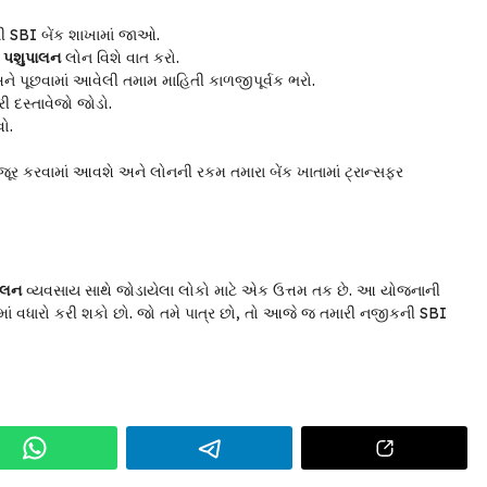
 SBI બેંક શાખામાં જાઓ.
ે
પશુપાલન
લોન વિશે વાત કરો.
ને પૂછવામાં આવેલી તમામ માહિતી કાળજીપૂર્વક ભરો.
ી દસ્તાવેજો જોડો.
વો.
જૂર કરવામાં આવશે અને લોનની રકમ તમારા બેંક ખાતામાં ટ્રાન્સફર
ાલન
વ્યવસાય સાથે જોડાયેલા લોકો માટે એક ઉત્તમ તક છે. આ યોજનાની
ાં વધારો કરી શકો છો. જો તમે પાત્ર છો, તો આજે જ તમારી નજીકની SBI