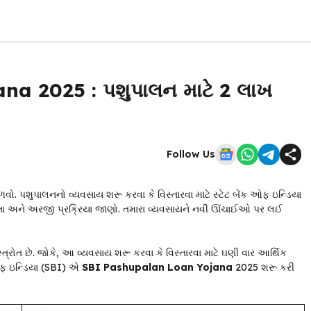
a 2025 : પશુપાલન માટે ₹2 લાખ
Follow Us
 પશુપાલનનો વ્યવસાય શરૂ કરવા કે વિસ્તારવા માટે સ્ટેટ બેંક ઓફ ઇન્ડિયા
ાત્રતા અને અરજી પ્રક્રિયા જાણો. તમારા વ્યવસાયને નવી ઊંચાઈઓ પર લઈ
ોત છે. જોકે, આ વ્યવસાય શરૂ કરવા કે વિસ્તારવા માટે ઘણી વાર આર્થિક
 ઓફ ઇન્ડિયા (SBI) એ
SBI Pashupalan Loan Yojana
2025 શરૂ કરી