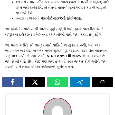
જો તમે તમારા પરિવારના અન્ય સભ્ય (જેમ કે પત્ની કે બહેન) માટે
ફોર્મ ભરી રહ્યા છો, તો તેમના માતા-પિતાના આધાર કાર્ડની માહિતી
પણ જોઈશે.
તમારો તાજેતરનો
પાસપોર્ટ સાઇઝનો ફોટોગ્રાફ
.
આ ફોર્મમાં તમારી સાચી અને સંપૂર્ણ માહિતી ભરી, ફોટો ચોંટાડીને તમારે
નજીકના ઇલેક્શન કમિશનના કર્મચારીઓ પાસે જમા કરાવવાનું રહેશે.
આ પગલું ભરીને તમે માત્ર તમારી માહિતી જ સુધારતા નથી, પણ એક
જવાબદાર ભારતીય નાગરિક તરીકે ચૂંટણી પ્રક્રિયામાં પારદર્શિતા લાવવામાં
પણ મદદ કરો છો. યાદ રાખો,
SIR Form Fill 2025
એ આવશ્યક છે.
જો તમારી માહિતીમાં કોઈ પણ ભૂલ હોય તો તરત જ આ ફોર્મ ભરીને જમા
કરાવો અને તમારા વોટના અધિકારને સુરક્ષિત કરો.