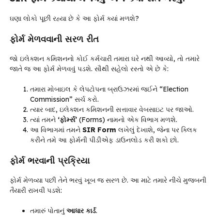
ઘણા લોકો પૂછી રહ્યા છે કે આ ફોર્મ ક્યાં મળશે?
ફોર્મ મેળવવાની સરળ રીત
જો ઇલેક્શન કમિશનનો કોઈ કર્મચારી તમારા ઘરે નથી આવ્યો, તો તમારે
જાતે જ આ ફોર્મ મેળવવું પડશે. સૌથી સહેલો રસ્તો એ છે કે:
તમારા મોબાઇલ કે લેપટોપના બ્રાઉઝરમાં જઈને “Election
Commission” સર્ચ કરો.
ત્યાર બાદ, ઇલેક્શન કમિશનની સત્તાવાર વેબસાઇટ પર જાઓ.
ત્યાં તમને
‘ફોર્મ્સ’
(Forms) નામનો એક વિભાગ મળશે.
આ વિભાગમાં તમને
SIR Form
લખેલું દેખાશે, જેના પર ક્લિક
કરીને તમે આ ફોર્મની પીડીએફ ડાઉનલોડ કરી શકો છો.
ફોર્મ ભરવાની પ્રક્રિયા
ફોર્મ મેળવ્યા પછી તેને ભરવું ખૂબ જ સરળ છે. આ માટે તમારે નીચે મુજબની
તૈયારી રાખવી પડશે:
તમારું પોતાનું
આધાર કાર્ડ
.