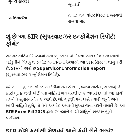
મુખ્ય ફાયદો
સુધારવી
તમારું નામ વોટર લિસ્ટમાં જાળવી
અનિવાર્યતા
રાખવા માટે
શું છે આ SIR (સુપરવાઇઝર ઇન્ફોર્મેશન રિપોર્ટ)
ફોર્મ?
સરકારે વોટિંગ સિસ્ટમમાં થતા ભ્રષ્ટાચારને રોકવા અને દરેક મતદાતાની
માહિતીને બિલકુલ સચોટ બનાવવાના ઉદ્દેશથી આ SIR સિસ્ટમ લાગુ કરી
છે. SIRનો અર્થ છે
Supervisor Information Report
(સુપરવાઇઝર ઇન્ફોર્મેશન રિપોર્ટ).
જો તમારા હાલના વોટર આઈડીમાં તમારું નામ, જન્મ તારીખ, સરનામું કે
ફોટોગ્રાફ જેવી કોઈ પણ માહિતી ભૂલભરેલી છે કે અધૂરી છે, તો આ ફોર્મ
તમને તે સુધારવાની તક આપે છે. જો ચૂંટણી પંચ પાસે તમારી જૂની અને
ખોટી માહિતી હશે, તો તેને અપડેટ કરવાની મુખ્ય જવાબદારી તમારી છે. આ
SIR Form Fill 2025
દ્વારા જ તમારી સાચી માહિતી સરકાર સુધી
પહોંચશે.
SIR ફોર્મ ક્યાંથી મેળવવું અને કેવી રીતે ભરવું?