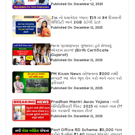
Published On: December 12, 2025
Jio નો ધમાકેદાર પ્લાન: ₹119 માં 84 દિવસની
વેલિડિટી અને 2GB ડેઈલી ડેટા!
Published On: December 11, 2025
જન્મ પ્રમાણપત્ર ગુજરાત: હવે મેળવવું
એકદમ સરળ! (Birth Certificate
Gujarat)
Published On: December 11, 2025
PM Kisan News યોજનાના ₹2000 નથી
મળ્યા? આ એક ભૂલ ચેક કરો અને તરત કરો
ફરિયાદ!
Published On: December 11, 2025
Pradhan Mantri Awas Yojana : નવી
બેનિફિશિયરી લિસ્ટ 2025 માં તમારું નામ છે?
ચેક કરવાની આસાન રીત!
Published On: December 11, 2025
Post Office RD Scheme: ₹30,000 જમા
કરીને 5 વર્ષમાં ₹21.40 લાખનું જેકપોટ વળતર!