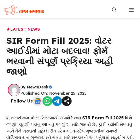
Skip
Me
to
content
LATEST NEWS
SIR Form Fill 2025: વોટર
આઈડીમાં મોટા બદલાવ! ફોર્મ
ભરવાની સંપૂર્ણ પ્રક્રિયા અહીં
જાણો
By
NewsDesk
Published On: November 25, 2025
Follow Us
શું તમારું નામ વોટર લિસ્ટમાંથી કપાશે? નવા
SIR Form Fill 2025
વિશે
જાણો! ચૂંટણી પંચનું આ નવું પગલું શા માટે જરૂરી છે, ફોર્મ ક્યાંથી મેળવવું
અને તેને ભરવાની સહેલી રીત સ્ટેપ-બાય-સ્ટેપ ગુજરાતીમાં સમજો.
વોટિંગમાં થતા ભ્રષ્ટાચારને રોકવા માટે સરકારની આ પહેલમાં સહયોગ કરો.