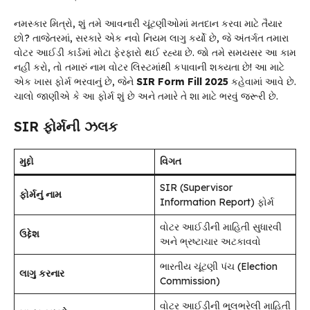
નમસ્કાર મિત્રો, શું તમે આવનારી ચૂંટણીઓમાં મતદાન કરવા માટે તૈયાર
છો? તાજેતરમાં, સરકારે એક નવો નિયમ લાગુ કર્યો છે, જે અંતર્ગત તમારા
વોટર આઈડી કાર્ડમાં મોટા ફેરફારો થઈ રહ્યા છે. જો તમે સમયસર આ કામ
નહીં કરો, તો તમારું નામ વોટર લિસ્ટમાંથી કપાવાની શક્યતા છે! આ માટે
એક ખાસ ફોર્મ ભરવાનું છે, જેને
SIR Form Fill 2025
કહેવામાં આવે છે.
ચાલો જાણીએ કે આ ફોર્મ શું છે અને તમારે તે શા માટે ભરવું જરૂરી છે.
SIR ફોર્મની ઝલક
મુદ્દો
વિગત
SIR (Supervisor
ફોર્મનું નામ
Information Report) ફોર્મ
વોટર આઈડીની માહિતી સુધારવી
ઉદ્દેશ
અને ભ્રષ્ટાચાર અટકાવવો
ભારતીય ચૂંટણી પંચ (Election
લાગુ કરનાર
Commission)
વોટર આઈડીની ભૂલભરેલી માહિતી