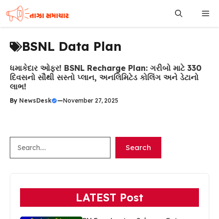
Skip
Me
to
content
BSNL Data Plan
ધમાકેદાર ઓફર! BSNL Recharge Plan: ગરીબો માટે 330
દિવસનો સૌથી સસ્તો પ્લાન, અનલિમિટેડ કોલિંગ અને ડેટાનો
લાભ!
By
NewsDesk
—
November 27, 2025
Search
Search
LATEST Post