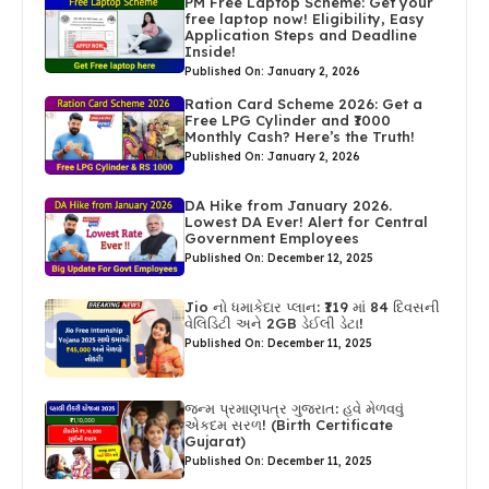
PM Free Laptop Scheme: Get your
free laptop now! Eligibility, Easy
Application Steps and Deadline
Inside!
Published On: January 2, 2026
Ration Card Scheme 2026: Get a
Free LPG Cylinder and ₹1000
Monthly Cash? Here’s the Truth!
Published On: January 2, 2026
DA Hike from January 2026.
Lowest DA Ever! Alert for Central
Government Employees
Published On: December 12, 2025
Jio નો ધમાકેદાર પ્લાન: ₹119 માં 84 દિવસની
વેલિડિટી અને 2GB ડેઈલી ડેટા!
Published On: December 11, 2025
જન્મ પ્રમાણપત્ર ગુજરાત: હવે મેળવવું
એકદમ સરળ! (Birth Certificate
Gujarat)
Published On: December 11, 2025