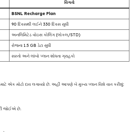
વિગતો
BSNL Recharge Plan
90 દિવસથી લઈને 330 દિવસ સુધી
અનલિમિટેડ વોઇસ કોલિંગ (લોકલ/STD)
રોજના 1.5 GB ડેટા સુધી
સસ્તો અને લાંબો પ્લાન શોધતા ગ્રાહકો
 માટે એક મોટો દાવ લગાવ્યો છે. અહીં આપણે બે મુખ્ય પ્લાન વિશે વાત કરીશું:
િટી જોઈએ છે.