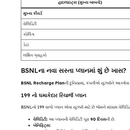
હાઇલાઇટ્સ (મુખ્ય બાબતો)
મુખ્ય કીવર્ડ
વેલિડિટી
કોલિંગ
ડેટા
લક્ષિત ગ્રાહકો
BSNLના નવા સસ્તા પ્લાનમાં શું છે ખાસ?
BSNL Recharge Plan
ની દુનિયામાં, કંપનીએ યુઝર્સને આકર્ષવા
₹199 નો ધમાકેદાર રિચાર્જ પ્લાન
BSNLનો ₹199 વાળો પ્લાન એવા યુઝર્સ માટે છે જેમને મધ્યમ વેલિડ
વેલિડિટી:
આ પ્લાનની વેલિડિટી પૂરા
90 દિવસ
ની છે.
બેનિફિટ્સ: