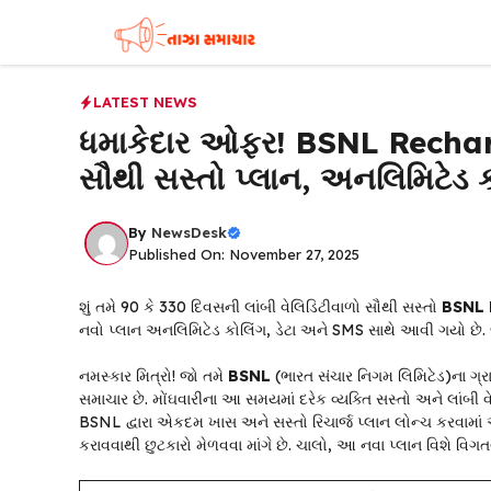
Skip
to
content
LATEST NEWS
ધમાકેદાર ઓફર! BSNL Recharg
સૌથી સસ્તો પ્લાન, અનલિમિટેડ ક
By
NewsDesk
Published On: November 27, 2025
શું તમે 90 કે 330 દિવસની લાંબી વેલિડિટીવાળો સૌથી સસ્તો
BSNL 
નવો પ્લાન અનલિમિટેડ કોલિંગ, ડેટા અને SMS સાથે આવી ગયો છે. જ
નમસ્કાર મિત્રો! જો તમે
BSNL
(ભારત સંચાર નિગમ લિમિટેડ)ના ગ્રા
સમાચાર છે. મોંઘવારીના આ સમયમાં દરેક વ્યક્તિ સસ્તો અને લાંબી વે
BSNL દ્વારા એકદમ ખાસ અને સસ્તો રિચાર્જ પ્લાન લોન્ચ કરવામાં 
કરાવવાથી છુટકારો મેળવવા માંગે છે. ચાલો, આ નવા પ્લાન વિશે વિગ