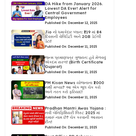
DA Hike from January 2026.
Lowest DA Ever! Alert for
Central Government
Employees
Published On: December 12, 2025
Jio નો ધમાકેદાર પ્લાન: ₹119 માં 84
દિવસની વેલિડિટી અને 2GB ડેઈલી
ડેટા!
Published On: December 11, 2025
જન્મ પ્રમાણપત્ર ગુજરાત: હવે મેળવવું
એકદમ સરળ! (Birth Certificate
Gujarat)
Published On: December 11, 2025
PM Kisan News યોજનાના ₹2000
નથી મળ્યા? આ એક ભૂલ ચેક કરો
અને તરત કરો ફરિયાદ!
Published On: December 11, 2025
Pradhan Mantri Awas Yojana :
નવી બેનિફિશિયરી લિસ્ટ 2025 માં
તમારું નામ છે? ચેક કરવાની આસાન
રીત!
Published On: December 11, 2025