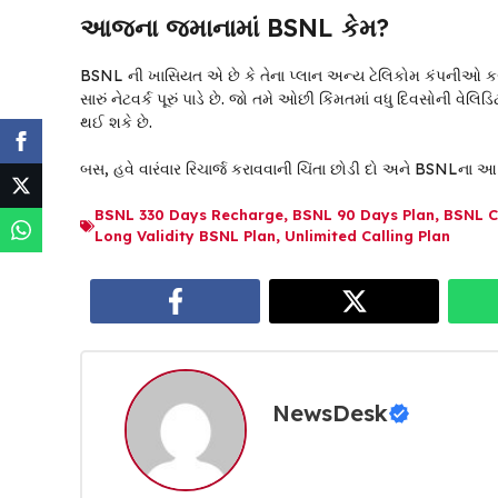
આજના જમાનામાં BSNL કેમ?
BSNL ની ખાસિયત એ છે કે તેના પ્લાન અન્ય ટેલિકોમ કંપનીઓ કરતાં
સારું નેટવર્ક પૂરું પાડે છે. જો તમે ઓછી કિંમતમાં વધુ દિવસોની વેલિ
થઈ શકે છે.
બસ, હવે વારંવાર રિચાર્જ કરાવવાની ચિંતા છોડી દો અને BSNLના આ
BSNL 330 Days Recharge
,
BSNL 90 Days Plan
,
BSNL C
Long Validity BSNL Plan
,
Unlimited Calling Plan
NewsDesk