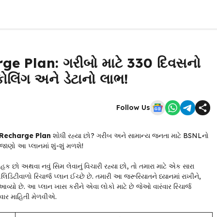
e Plan: ગરીબો માટે 330 દિવસનો
ોલિંગ અને ડેટાનો લાભ!
Follow Us
Recharge Plan
શોધી રહ્યા છો? ગરીબ અને સામાન્ય જનતા માટે BSNLનો
ાણો આ પ્લાનમાં શું-શું મળશે!
હક છો અથવા નવું સિમ લેવાનું વિચારી રહ્યા છો, તો તમારા માટે એક સારા
લિડિટીવાળો રિચાર્જ પ્લાન ઈચ્છે છે. તમારી આ જરૂરિયાતને ધ્યાનમાં રાખીને,
આવ્યો છે. આ પ્લાન ખાસ કરીને એવા લોકો માટે છે જેઓ વારંવાર રિચાર્જ
તવાર માહિતી મેળવીએ.