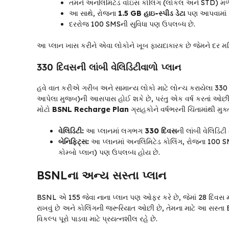
તમને અનલિમિટેડ વોઇસ કોલિંગ (લોકલ અને STD) મળે
આ સાથે, રોજના
1.5 GB હાઇ-સ્પીડ ડેટા
પણ આપવામાં 
દરરોજ 100 SMSની સુવિધા પણ ઉપલબ્ધ છે.
આ પ્લાન ખાસ કરીને એવા લોકોને ખૂબ ફાયદાકારક છે જેમને દર મહિ
330 દિવસની લાંબી વેલિડિટીવાળો પ્લાન
હવે વાત કરીએ ગરીબ અને સામાન્ય લોકો માટે લોન્ચ કરાયેલા 330 દિ
આપેલા મુજબ)ની આસપાસ હોઈ શકે છે, પરંતુ એક વર્ષ કરતાં ઓછી 
મોટો
BSNL Recharge Plan
ગ્રાહકોને વર્ષભરની ચિંતામાંથી મુક્ત
વેલિડિટી:
આ પ્લાનમાં લગભગ
330 દિવસ
ની લાંબી વેલિડિટી 
બેનિફિટ્સ:
આ પ્લાનમાં અનલિમિટેડ કોલિંગ, રોજના 100 SMS 
કોમ્બો પ્લાન) પણ ઉપલબ્ધ હોય છે.
BSNLના અન્ય સસ્તા પ્લાન
BSNL એ ₹155 જેવા નાના પ્લાન પણ ઓફર કરે છે, જેમાં 28 દિવસ માટ
રાખવું છે અને કોલિંગની જરૂરિયાત ઓછી છે, તેમના માટે આ સસ્તા 
વિકલ્પ પૂરો પાડવા માટે પ્રયત્નશીલ રહે છે.