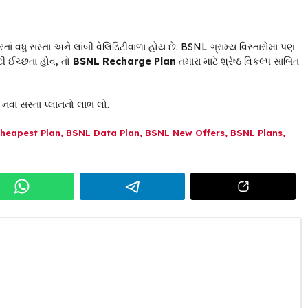
 વધુ સસ્તા અને લાંબી વેલિડિટીવાળા હોય છે. BSNL ગ્રામ્ય વિસ્તારોમાં પણ
ડિટી ઈચ્છતા હોવ, તો
BSNL Recharge Plan
તમારા માટે શ્રેષ્ઠ વિકલ્પ સાબિત
 નવા સસ્તા પ્લાનનો લાભ લો.
heapest Plan
,
BSNL Data Plan
,
BSNL New Offers
,
BSNL Plans
,