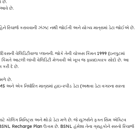
 છે.
આવે છે.
ને રિચાર્જ કરાવવાની ઝંઝટ નથી જોઈતી અને યોગ્ય માત્રામાં ડેટા જોઈએ છે.
વસની વેલિડિટીવાળા પ્લાનની. જોકે તેની ચોક્કસ કિંમત ₹1999 (ઇનપુટમાં
કિંમતે આટલી લાંબી વેલિડિટી મેળવવી એ ખૂબ જ ફાયદાકારક સોદો છે. આ
 કરી દે છે.
મળે છે.
અને એક નિર્ધારિત માત્રામાં હાઇ-સ્પીડ ડેટા (અથવા ડેટા વગરના સસ્તા
ે કોલિંગ મિનિટ્સ અને થોડો ડેટા મળે છે. જે યુઝર્સને ફક્ત સિમ એક્ટિવ
BSNL Recharge Plan ઉત્તમ છે. BSNL હંમેશા તેના ગ્રાહકોને સસ્તો રિચાર્જ