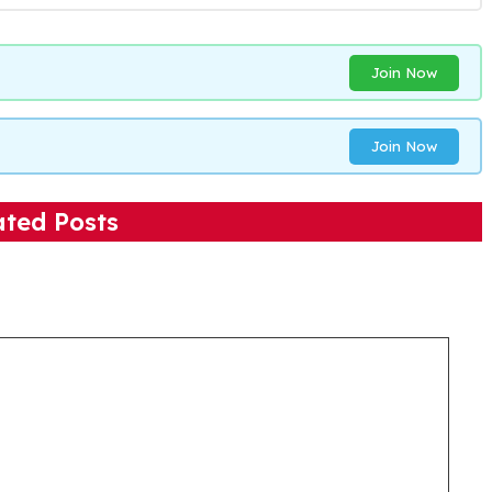
Join Now
Join Now
ated Posts